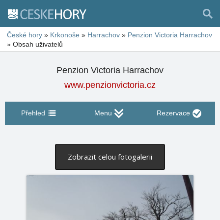
České hory
»
Krkonoše
»
Harrachov
»
Penzion Victoria Harrachov
»
Obsah uživatelů
Penzion Victoria Harrachov
www.penzionvictoria.cz
Přehled
Menu
Rezervace
Zobrazit celou fotogalerii