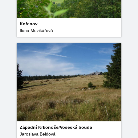
Kořenov
Ilona Muzikářová
Západní Krkonoše/Vosecká bouda
Jaroslava Beldová