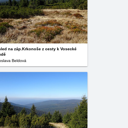
led na záp.Krkonoše z cesty k Vosecké
udě
oslava Beldová