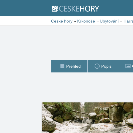
České hory
»
Krkonoše
»
Ubytování
»
Harr
Přehled
Popis