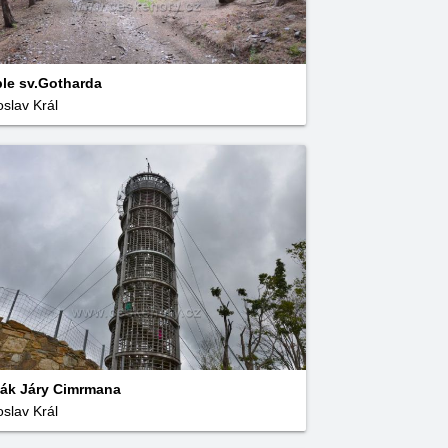
le sv.Gotharda
oslav Král
ák Járy Cimrmana
oslav Král