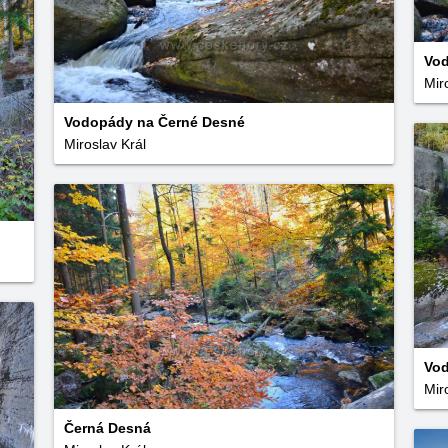
Vod
Mir
Vodopády na Černé Desné
Miroslav Král
Vod
Mir
Černá Desná