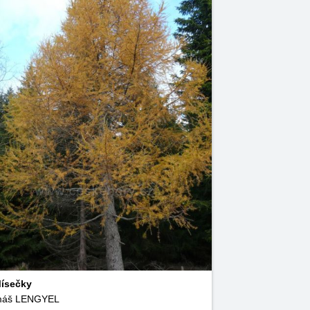
ísečky
máš LENGYEL