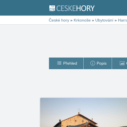
České hory
»
Krkonoše
»
Ubytování
»
Harr
Přehled
Popis