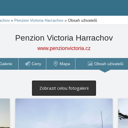
achov
»
Penzion Victoria Harrachov
»
Obsah uživatelů
Penzion Victoria Harrachov
www.penzionvictoria.cz
Galerie
Ceny
Mapa
Obsah uživatelů
Zobrazit celou fotogalerii