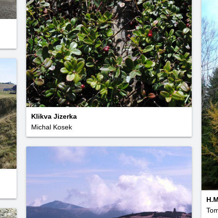
Klikva Jizerka
Michal Kosek
H.M
To