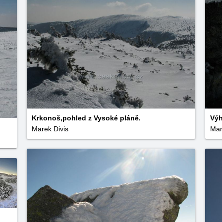
Krkonoš,pohled z Vysoké pláně.
Výh
Marek Divis
Mar