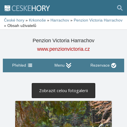
České hory
»
Krkonoše
»
Harrachov
»
Penzion Victoria Harrachov
»
Obsah uživatelů
Penzion Victoria Harrachov
www.penzionvictoria.cz
Přehled
Menu
Rezervace
Zobrazit celou fotogalerii