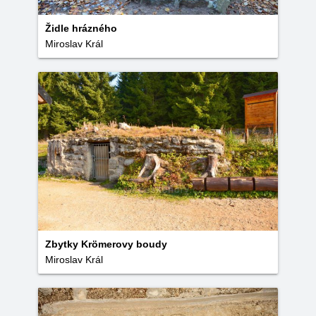
Židle hrázného
Miroslav Král
Zbytky Krömerovy boudy
Miroslav Král