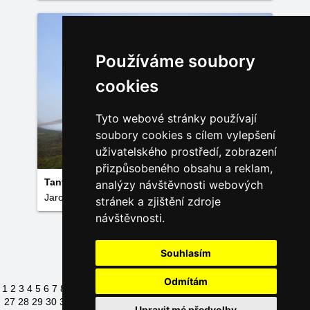
Používáme soubory
cookies
Tyto webové stránky používají
soubory cookies s cílem vylepšení
uživatelského prostředí, zobrazení
přizpůsobeného obsahu a reklam,
Tanvaldský Špičák a rozmary letošní zimy.
analýzy návštěvnosti webových
Jaroslav Moravec
stránek a zjištění zdroje
návštěvnosti.
Načíst další fotky
Souhlasím
Odmítám
1
2
3
4
5
6
7
8
9
10
11
12
13
14
15
16
17
18
19
20
21
22
23
24
25
26
27
28
29
30
31
32
33
34
35
36
37
38
39
40
41
42
43
44
45
46
47
48
Upravit mé předvolby