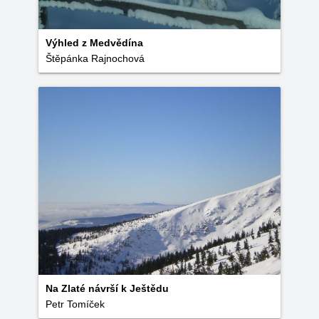
Výhled z Medvědína
Štěpánka Rajnochová
Na Zlaté návrší k Ještědu
Petr Tomíček